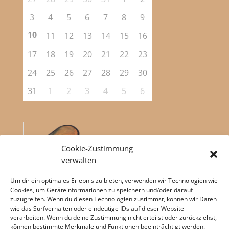
3
4
5
6
7
8
9
10
11
12
13
14
15
16
17
18
19
20
21
22
23
24
25
26
27
28
29
30
31
1
2
3
4
5
6
Cookie-Zustimmung
verwalten
Um dir ein optimales Erlebnis zu bieten, verwenden wir Technologien wie
Cookies, um Geräteinformationen zu speichern und/oder darauf
zuzugreifen. Wenn du diesen Technologien zustimmst, können wir Daten
wie das Surfverhalten oder eindeutige IDs auf dieser Website
verarbeiten. Wenn du deine Zustimmung nicht erteilst oder zurückziehst,
können bestimmte Merkmale und Funktionen beeinträchtigt werden.