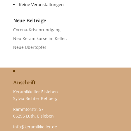
Keine Veranstaltungen
Neue Beiträge
Corona-Krisenrundgang
Neu Keramikurse im Keller.
Neue Übertöpfe!
Anschrift
Keramikkeller Eisleben
Sylvia Richter-Rehberg
Rammtorstr. 57
06295 Luth. Eisleben
info@keramikkeller.de