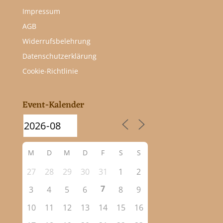
Impressum
AGB
Widerrufsbelehrung
Datenschutzerklärung
Cookie-Richtlinie
Event-Kalender
M
D
M
D
F
S
S
27
28
29
30
31
1
2
7
3
4
5
6
8
9
10
11
12
13
14
15
16