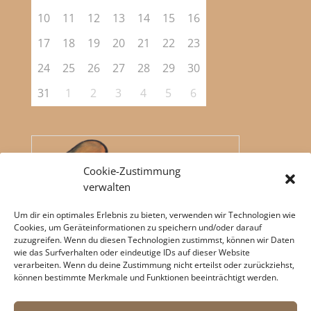
10
11
12
13
14
15
16
17
18
19
20
21
22
23
24
25
26
27
28
29
30
31
1
2
3
4
5
6
Cookie-Zustimmung
verwalten
Um dir ein optimales Erlebnis zu bieten, verwenden wir Technologien wie
Cookies, um Geräteinformationen zu speichern und/oder darauf
zuzugreifen. Wenn du diesen Technologien zustimmst, können wir Daten
wie das Surfverhalten oder eindeutige IDs auf dieser Website
verarbeiten. Wenn du deine Zustimmung nicht erteilst oder zurückziehst,
können bestimmte Merkmale und Funktionen beeinträchtigt werden.
copyrigt by Keramikkeller