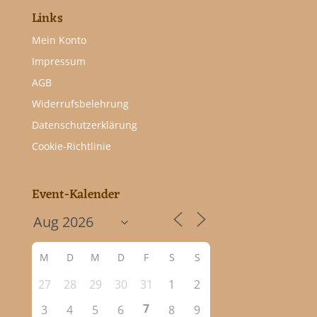
Links
Mein Konto
Impressum
AGB
Widerrufsbelehrung
Datenschutzerklärung
Cookie-Richtlinie
Event-Kalender
M
D
M
D
F
S
S
27
28
29
30
31
1
2
7
3
4
5
6
8
9