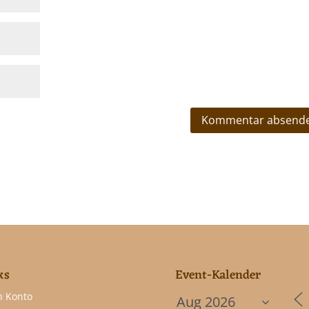
ks
Event-Kalender
n Konto