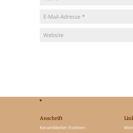
Anschrift
Lin
Keramikkeller Eisleben
Mei